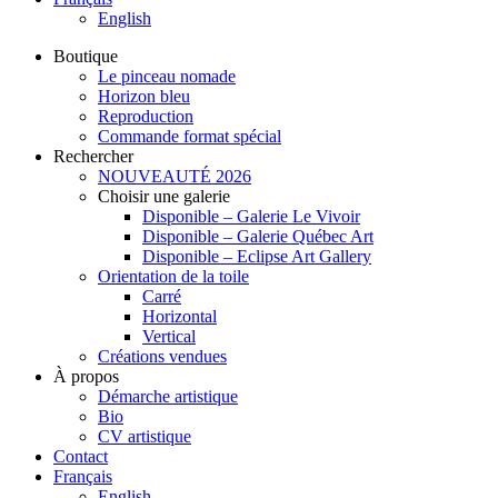
English
Boutique
Le pinceau nomade
Horizon bleu
Reproduction
Commande format spécial
Rechercher
NOUVEAUTÉ 2026
Choisir une galerie
Disponible – Galerie Le Vivoir
Disponible – Galerie Québec Art
Disponible – Eclipse Art Gallery
Orientation de la toile
Carré
Horizontal
Vertical
Créations vendues
À propos
Démarche artistique
Bio
CV artistique
Contact
Français
English