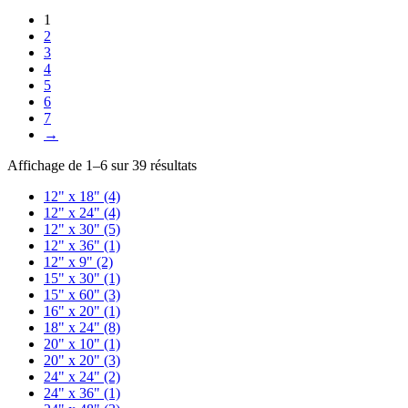
1
2
3
4
5
6
7
→
Affichage de 1–6 sur 39 résultats
12" x 18"
(4)
12" x 24"
(4)
12" x 30"
(5)
12" x 36"
(1)
12" x 9"
(2)
15" x 30"
(1)
15" x 60"
(3)
16" x 20"
(1)
18" x 24"
(8)
20" x 10"
(1)
20" x 20"
(3)
24" x 24"
(2)
24" x 36"
(1)