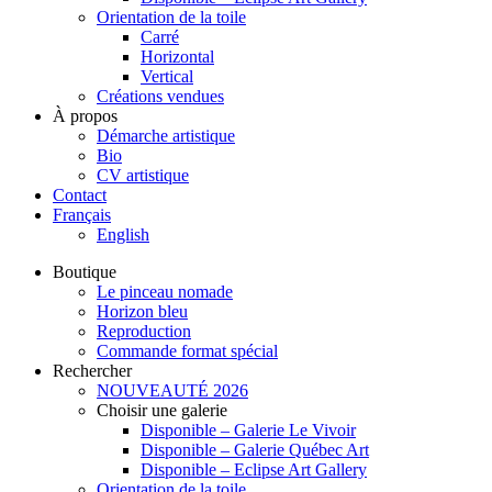
Orientation de la toile
Carré
Horizontal
Vertical
Créations vendues
À propos
Démarche artistique
Bio
CV artistique
Contact
Français
English
Boutique
Le pinceau nomade
Horizon bleu
Reproduction
Commande format spécial
Rechercher
NOUVEAUTÉ 2026
Choisir une galerie
Disponible – Galerie Le Vivoir
Disponible – Galerie Québec Art
Disponible – Eclipse Art Gallery
Orientation de la toile