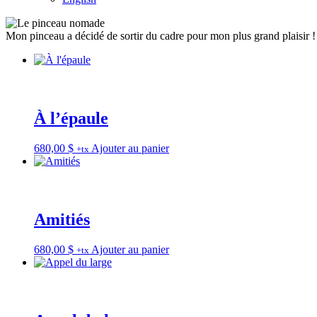
Mon pinceau a décidé de sortir du cadre pour mon plus grand plaisir !
À l’épaule
680,00
$
Ajouter au panier
+tx
Amitiés
680,00
$
Ajouter au panier
+tx