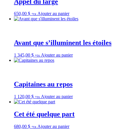
Appel du large
650,00
$
Ajouter au panier
+tx
Avant que s’illuminent les étoiles
1 345,00
$
Ajouter au panier
+tx
Capitaines au repos
1 120,00
$
Ajouter au panier
+tx
Cet été quelque part
680,00
$
Ajouter au panier
+tx