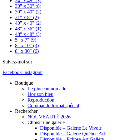
24" x 48"
(3)
30" x 30"
(8)
30" x 40"
(2)
31" x 8"
(2)
40" x 40"
(2)
48" x 36"
(1)
48" x 48"
(3)
5" x 7"
(9)
8" x 10"
(3)
8" x 30"
(6)
Suivez-moi sur
Facebook
Instagram
Boutique
Le pinceau nomade
Horizon bleu
Reproduction
Commande format spécial
Rechercher
NOUVEAUTÉ 2026
Choisir une galerie
Disponible – Galerie Le Vivoir
Disponible – Galerie Québec Art
Disponible – Eclipse Art Gallery