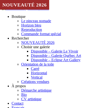
Aller au contenu
NOUVEAUTÉ 2026
NOUVEAUTÉ 2026
NOUVEAUTÉ 2026
NOUVEAUTÉ 2026
NOUVEAUTÉ 2026
NOUVEAUTÉ 2026
Boutique
Le pinceau nomade
Horizon bleu
Reproduction
Commande format spécial
Rechercher
NOUVEAUTÉ 2026
Choisir une galerie
Disponible – Galerie Le Vivoir
Disponible – Galerie Québec Art
Disponible – Eclipse Art Gallery
Orientation de la toile
Carré
Horizontal
Vertical
Créations vendues
À propos
Démarche artistique
Bio
CV artistique
Contact
Français