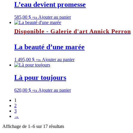
L’eau devient promesse
585,00
$
Ajouter au panier
+tx
Disponible - Galerie d'art Annick Perron
La beauté d’une marée
1 495,00
$
Ajouter au panier
+tx
Là pour toujours
620,00
$
Ajouter au panier
+tx
1
2
3
→
Affichage de 1–6 sur 17 résultats