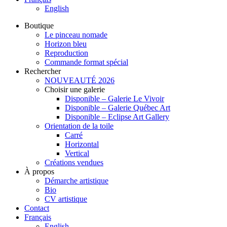
English
Boutique
Le pinceau nomade
Horizon bleu
Reproduction
Commande format spécial
Rechercher
NOUVEAUTÉ 2026
Choisir une galerie
Disponible – Galerie Le Vivoir
Disponible – Galerie Québec Art
Disponible – Eclipse Art Gallery
Orientation de la toile
Carré
Horizontal
Vertical
Créations vendues
À propos
Démarche artistique
Bio
CV artistique
Contact
Français
English