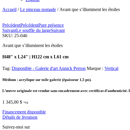
Accueil
/
Le pinceau nomade
/ Avant que s’illuminent les étoiles
Précédent
Précédent
Pure présence
Suivant
Le souffle du large
Suivant
SKU:
25-046
Avant que s’illuminent les étoiles
H48″ x L24″ | H122 cm x L61 cm
Tag:
Disponible - Galerie d'art Annick Perron
Marque :
Vertical
Médium
: acrylique sur toile galerie (épaisseur 1,5 po).
L’œuvre originale est vendue sans encadrement avec certificat d’authenticité. Les
1 345,00
$
+tx
Financement disponible
Détails de livraison
Suivez-moi sur