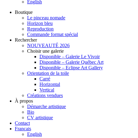
English
Boutique
Le pinceau nomade
Horizon bleu
Reproduction
Commande format spécial
Rechercher
NOUVEAUTÉ 2026
Choisir une galerie
Disponible – Galerie Le Vivoir
Disponible – Galerie Québec Art
Disponible – Eclipse Art Gallery
Orientation de la toile
Carré
Horizontal
Vertical
Créations vendues
À propos
Démarche artistique
Bio
CV artistique
Contact
Français
English