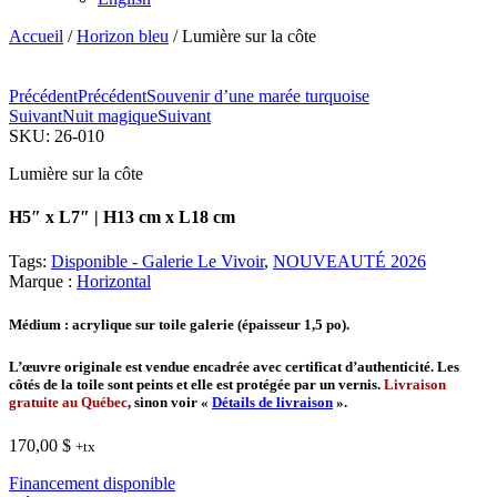
Accueil
/
Horizon bleu
/ Lumière sur la côte
Précédent
Précédent
Souvenir d’une marée turquoise
Suivant
Nuit magique
Suivant
SKU:
26-010
Lumière sur la côte
H5″ x L7″ | H13 cm x L18 cm
Tags:
Disponible - Galerie Le Vivoir
,
NOUVEAUTÉ 2026
Marque :
Horizontal
Médium
: acrylique sur toile galerie (épaisseur 1,5 po).
L’œuvre originale est vendue encadrée avec certificat d’authenticité. Les
côtés de la toile sont peints et elle est protégée par un vernis.
Livraison
gratuite au Québec
, sinon voir «
Détails de livraison
».
170,00
$
+tx
Financement disponible