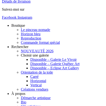
Détails de livraison
Suivez-moi sur
Facebook
Instagram
Boutique
Le pinceau nomade
Horizon bleu
Reproduction
Commande format spécial
Rechercher
NOUVEAUTÉ 2026
Choisir une galerie
Disponible – Galerie Le Vivoir
Disponible – Galerie Québec Art
Disponible – Eclipse Art Gallery
Orientation de la toile
Carré
Horizontal
Vertical
Créations vendues
À propos
Démarche artistique
Bio