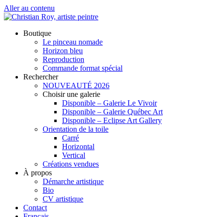
Aller au contenu
NOUVEAUTÉ 2026
Boutique
Le pinceau nomade
Horizon bleu
Reproduction
Commande format spécial
Rechercher
NOUVEAUTÉ 2026
Choisir une galerie
Disponible – Galerie Le Vivoir
Disponible – Galerie Québec Art
Disponible – Eclipse Art Gallery
Orientation de la toile
Carré
Horizontal
Vertical
Créations vendues
À propos
Démarche artistique
Bio
CV artistique
Contact
Français