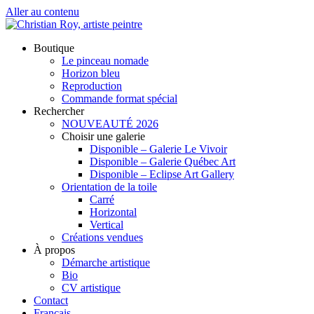
Aller au contenu
NOUVEAUTÉ 2026
Boutique
Le pinceau nomade
Horizon bleu
Reproduction
Commande format spécial
Rechercher
NOUVEAUTÉ 2026
Choisir une galerie
Disponible – Galerie Le Vivoir
Disponible – Galerie Québec Art
Disponible – Eclipse Art Gallery
Orientation de la toile
Carré
Horizontal
Vertical
Créations vendues
À propos
Démarche artistique
Bio
CV artistique
Contact
Français