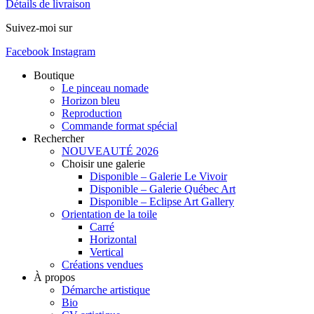
Détails de livraison
Suivez-moi sur
Facebook
Instagram
Boutique
Le pinceau nomade
Horizon bleu
Reproduction
Commande format spécial
Rechercher
NOUVEAUTÉ 2026
Choisir une galerie
Disponible – Galerie Le Vivoir
Disponible – Galerie Québec Art
Disponible – Eclipse Art Gallery
Orientation de la toile
Carré
Horizontal
Vertical
Créations vendues
À propos
Démarche artistique
Bio