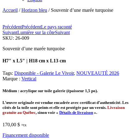
Accueil
/
Horizon bleu
/ Souvenir d’une marée turquoise
Précédent
Précédent
Le pays raconté
Suivant
Lumière sur la côte
Suivant
SKU:
26-009
Souvenir d’une marée turquoise
H7″ x L5″ | H18 cm x L13 cm
Tags:
Disponible - Galerie Le Vivoir
,
NOUVEAUTÉ 2026
Marque :
Vertical
Médium
: acrylique sur toile galerie (épaisseur 1,5 po).
L’œuvre originale est vendue encadrée avec certificat d’authenticité. Les
côtés de la toile sont peints et elle est protégée par un vernis.
Livraison
gratuite au Québec
, sinon voir «
Détails de livraison
».
170,00
$
+tx
Financement disponible